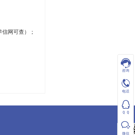
学信网可查）；
咨询
电
电话
话
QQ
0311-
Q Q
咨
80733197
询
微信