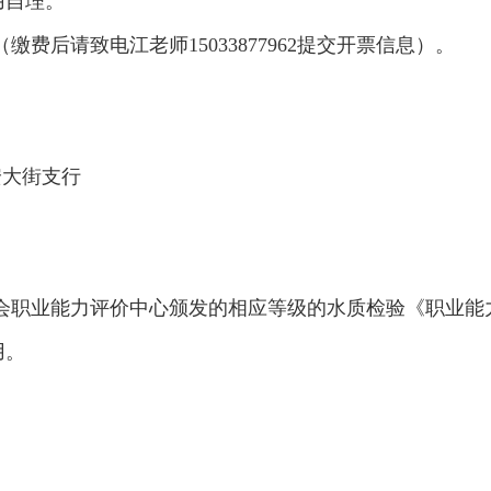
用自理。
（缴费后请致电江老师
15033877962提交开票信息）。
安大街支行
会职业能力评价中心颁发的相应等级的水质检验《职业能
用。