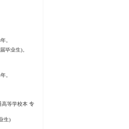
3年。
届毕业生)。
4年。
高等学校本 专
业生)